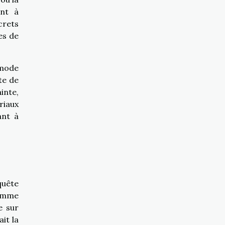
ent à
crets
es de
 mode
te de
inte,
riaux
ant à
quête
comme
e sur
it la