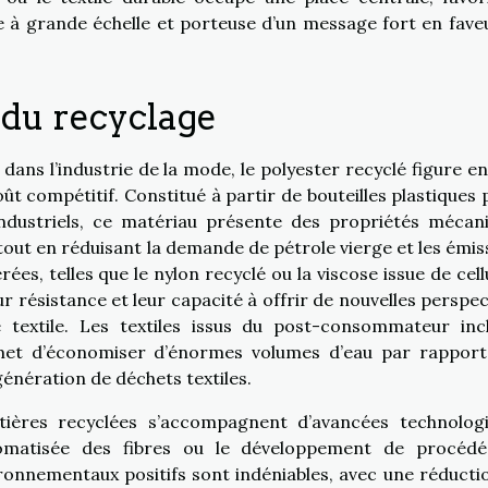
à grande échelle et porteuse d’un message fort en fave
 du recyclage
ans l’industrie de la mode, le polyester recyclé figure en
oût compétitif. Constitué à partir de bouteilles plastiques 
ndustriels, ce matériau présente des propriétés mécan
tout en réduisant la demande de pétrole vierge et les émis
ées, telles que le nylon recyclé ou la viscose issue de cell
r résistance et leur capacité à offrir de nouvelles perspec
 textile. Les textiles issus du post-consommateur inc
rmet d’économiser d’énormes volumes d’eau par rapport
génération de déchets textiles.
atières recyclées s’accompagnent d’avancées technolog
utomatisée des fibres ou le développement de procéd
ronnementaux positifs sont indéniables, avec une réducti