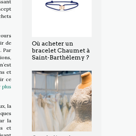
ssant
ncept
chets
cours
ir de
Où acheter un
. Par
bracelet Chaumet à
Saint-Barthélemy ?
ions,
n’est
ns et
ir ce
 plus
x, la
iques
ar la
es et
isant