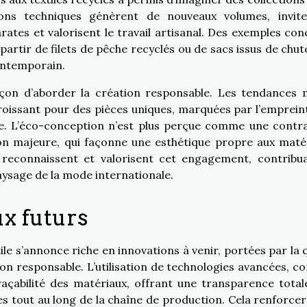
tions techniques génèrent de nouveaux volumes, invit
ates et valorisent le travail artisanal. Des exemples con
partir de filets de pêche recyclés ou de sacs issus de chut
contemporain.
façon d’aborder la création responsable. Les tendances
oissant pour des pièces uniques, marquées par l’emprein
ble. L’éco-conception n’est plus perçue comme une contra
on majeure, qui façonne une esthétique propre aux maté
 reconnaissent et valorisent cet engagement, contribu
aysage de la mode internationale.
ux futurs
tile s’annonce riche en innovations à venir, portées par la 
n responsable. L’utilisation de technologies avancées, 
raçabilité des matériaux, offrant une transparence total
ées tout au long de la chaîne de production. Cela renforcera