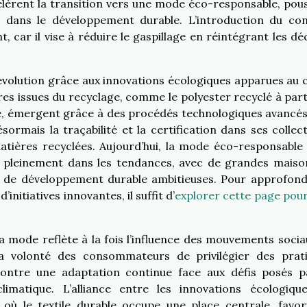
élèrent la transition vers une mode éco-responsable, pou
er dans le développement durable. L’introduction du co
 car il vise à réduire le gaspillage en réintégrant les dé
révolution grâce aux innovations écologiques apparues au 
res issues du recyclage, comme le polyester recyclé à part
ré, émergent grâce à des procédés technologiques avancés
ésormais la traçabilité et la certification dans ses collect
matières recyclées. Aujourd’hui, la mode éco-responsable 
e pleinement dans les tendances, avec de grandes maiso
 de développement durable ambitieuses. Pour approfond
nitiatives innovantes, il suffit d’
explorer cette page pour
a mode reflète à la fois l’influence des mouvements sociau
la volonté des consommateurs de privilégier des prat
montre une adaptation continue face aux défis posés p
matique. L’alliance entre les innovations écologiqu
 où le textile durable occupe une place centrale, favor