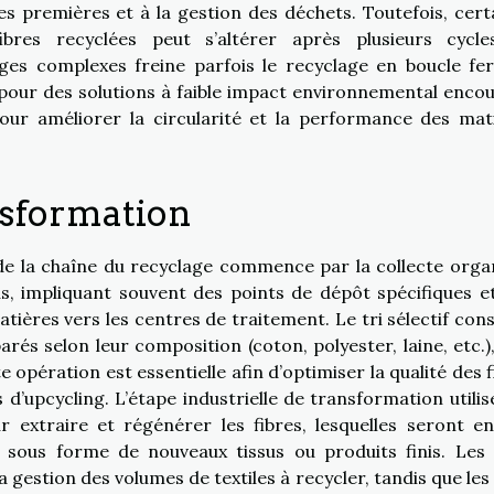
ères premières et à la gestion des déchets. Toutefois, cert
ibres recyclées peut s’altérer après plusieurs cycl
anges complexes freine parfois le recyclage en boucle fe
 pour des solutions à faible impact environnemental enco
pour améliorer la circularité et la performance des mat
nsformation
 de la chaîne du recyclage commence par la collecte orga
s, impliquant souvent des points de dépôt spécifiques e
ières vers les centres de traitement. Le tri sélectif cons
arés selon leur composition (coton, polyester, laine, etc.),
te opération est essentielle afin d’optimiser la qualité des 
d’upcycling. L’étape industrielle de transformation utilis
extraire et régénérer les fibres, lesquelles seront en
e sous forme de nouveaux tissus ou produits finis. Les 
a gestion des volumes de textiles à recycler, tandis que les 