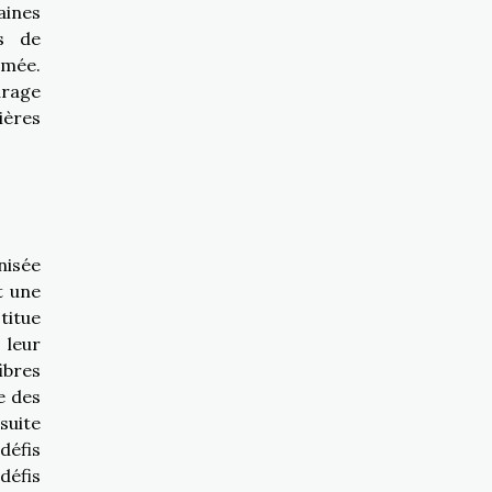
aines
es de
rmée.
urage
ières
nisée
t une
titue
 leur
fibres
e des
suite
défis
défis