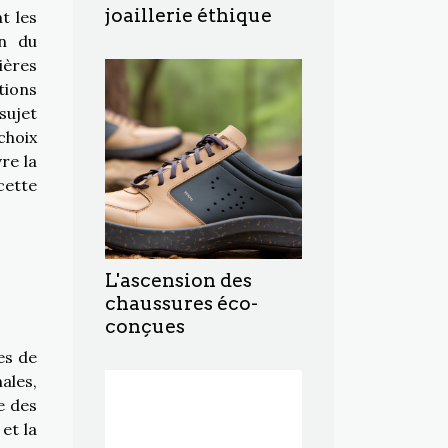
joaillerie éthique
t les
on du
ières
tions
sujet
choix
re la
cette
L'ascension des
chaussures éco-
conçues
es de
ales,
e des
et la