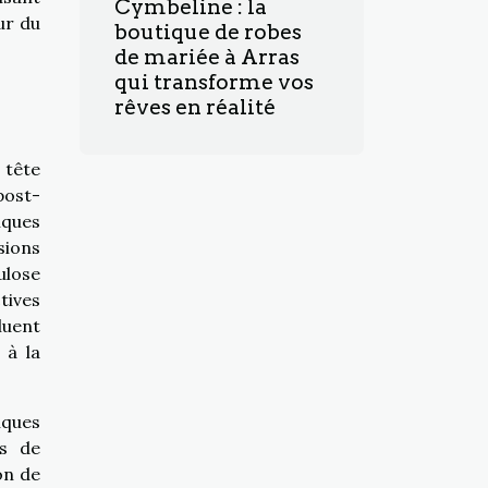
Cymbeline : la
ur du
boutique de robes
de mariée à Arras
qui transforme vos
rêves en réalité
 tête
post-
iques
sions
ulose
tives
luent
 à la
iques
és de
on de