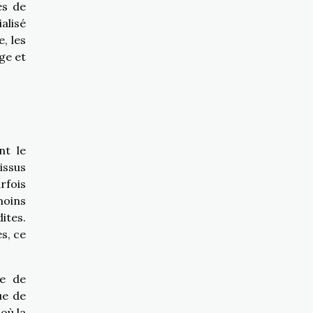
es de
alisé
, les
ge et
nt le
issus
rfois
moins
ites.
s, ce
pe de
ue de
où la