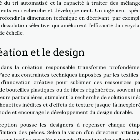
 du tri automatisé et la capacité à traiter des mélang
ements en recherche et développement. Un ingénieur spéci
rofondir la dimension technique en décrivant, par exemple
issolution sélective, qui améliorent l’efficacité du recycla
de échelle.
éation et le design
fs dans la création responsable transforme profondéme
ace aux contraintes techniques imposées par les textiles 
 d’innovation créative pour sublimer ces ressources pa
 de bouteilles plastiques ou de fibres régénérées, souvent 
eurs particulières, stimulent la recherche de solutions inéd
ouettes inédites et d’effets de texture jusque-là inexploré
mode et encourage le développement du design durable.
ception pousse les designers à repenser chaque éta
inition des pièces. Selon la vision d’un directeur artistiq
 aux textiles recyclés a permis d’imaginer des collections 